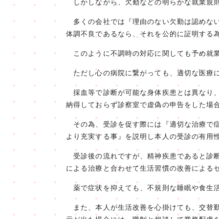
しかしながら、欠勤などの明らかな就業規則
多くの会社では『理由のない欠勤は認めない
体調不良であるなら、それを公的に証明する
このように不調時の対応に関しても予め就業
ただし心の病院に繋がっても、適切な医療に
採血等で診断が可能な身体疾患とは異なり、
納得しておらず診察室で虚偽の申告をした場
その為、受診を促す際には『適切な治療で症
より充実する事』を説明し本人の受診の有用
受診後の流れですが、精神疾患であると診断
による治療と合わせて生活習慣の改善による
薬で症状を抑えても、不規則な睡眠や食生活
また、本人が生活改善を心掛けても、交替勤