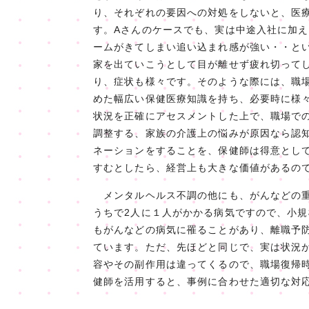
り、それぞれの要因への対処をしないと、医
す。Aさんのケースでも、実は中途入社に加
ームがきてしまい追い込まれ感が強い・・と
家を出ていこうとして目が離せず疲れ切って
り、症状も様々です。そのような際には、職
めた幅広い保健医療知識を持ち、必要時に様
状況を正確にアセスメントした上で、職場で
調整する、家族の介護上の悩みが原因なら認
ネーションをすることを、保健師は得意とし
すむとしたら、経営上も大きな価値があるの
メンタルヘルス不調の他にも、がんなどの重
うちで2人に１人がかかる病気ですので、小
もがんなどの病気に罹ることがあり、離職予
ています。ただ、先ほどと同じで、実は状況
容やその副作用は違ってくるので、職場復帰
健師を活用すると、事例に合わせた適切な対