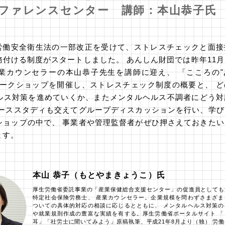
カンファレンスセンター 講師：本山恭子氏
、労働安全衛生法の一部改正を受けて、ストレスチェックと面
付ける制度がスタートしました。 あんしん財団では昨年11
業カウンセラーの本山恭子先生を講師に迎え、 「こころの"
ワークショップを開催し、ストレスチェック制度の概要と、 ど
ルス対策を進めていくか、またメンタルヘルス不調者にどう対
ケーススタディも交えてグループディスカッションを行い、学び
ショップの中で、 事業者や管理監督者がぜひ押さえておきたい
ます。
本山 恭子（もとやまきょうこ）氏
厚生労働省委託事業の「産業保健総合支援センター」の促進員としても
特定社会保険労務士、 産業カウンセラー。企業規模を問わずさまざま
ついての具体的対応の相談に応じるとともに、 メンタルヘルス対策の
や就業規則作成の豊富な実績を有する。厚生労働省ポータルサイト 「
耳」「社労士に聞いてみよう」原稿執筆、平成21年8月より（独） 労