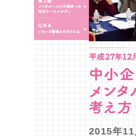
制度への義務化への対応
第2部 メンタルヘルス不
調者への対応ケーススタ
ディ
Q＆A いきいき職場をめ
ざすには
2015年1