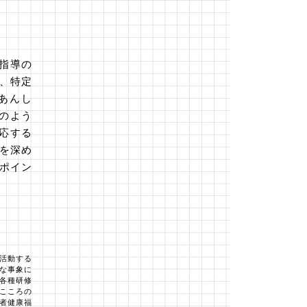
接指導の
月、特定
あんし
のよう
応する
を深め
ポイン
活動する
な事象に
各種研修
こころの
働者健康福