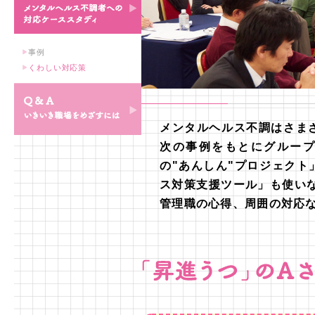
制度への義務化への対応
第2部 メンタルヘルス不
事例
調者への対応ケーススタ
くわしい対応策
ディ
メンタルヘルス不調はさま
Q＆A いきいき職場をめ
次の事例をもとにグループ
ざすには
の"あんしん"プロジェク
ス対策支援ツール」も使い
管理職の心得、周囲の対応