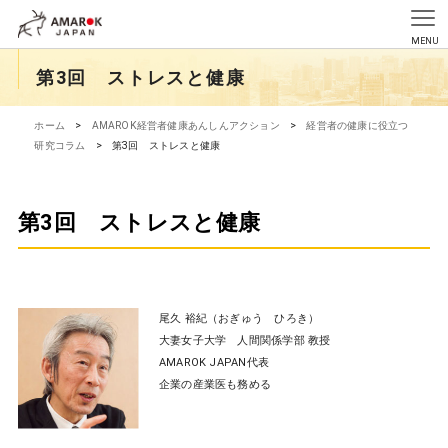
第3回 ストレスと健康
ホーム
>
AMAROK経営者健康あんしんアクション
>
経営者の健康に役立つ
研究コラム
>
第3回 ストレスと健康
第3回 ストレスと健康
尾久 裕紀（おぎゅう ひろき）
大妻女子大学 人間関係学部 教授
AMAROK JAPAN代表
企業の産業医も務める