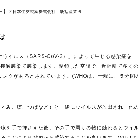
生】
大日本住友製薬株式会社 統括産業医
は
イルス（SARS-CoV-2）」によって生じる感染症を「
染、接触感染で感染します。閉鎖した空間で、近距離で多く
リスクがあるとされています。(WHOは、一般に、５分間
しゃみ、咳、つばなど）と一緒にウイルスが放出され、他
や咳を手で押さえた後、その手で周りの物に触れるとウイ
触ることにより粘膜から感染することを言います。WHOは