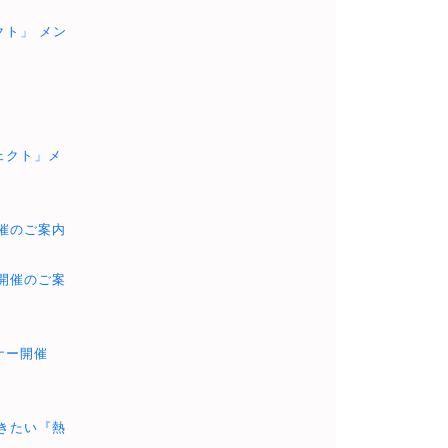
クト」 メン
ェクト」メ
催のご案内
開催のご案
ナー開催
きたい『熱