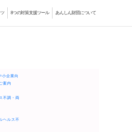
ンツ
8つの対策支援ツール
あんしん財団について
中小企業向
ご案内
ス不調・両
ルヘルス不