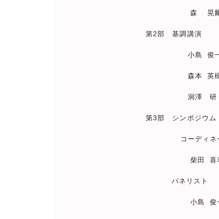
森 晃爾 氏（産業医科
第2部 基調講演
小島 俊一 氏（元気ファ
森本 英樹 氏（森本産業
洞澤 研 氏（社会保険労務
第3部 シンポジウム
コーディネー
柴田 喜幸 氏（産業医科
パネリスト
小島 俊一 