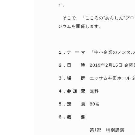
す。
そこで、「こころの“あんしん“プロ
ジウムを開催します。
１．テ ー マ
「中小企業のメンタル
２．日 時
2019年2月15日 金曜日
３．場 所
エッサム神田ホール 2号
４．参 加 費
無料
５．定 員
80名
６．概 要
第1部 特別講演