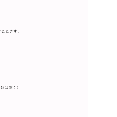
ていただきす。
。
始は除く）