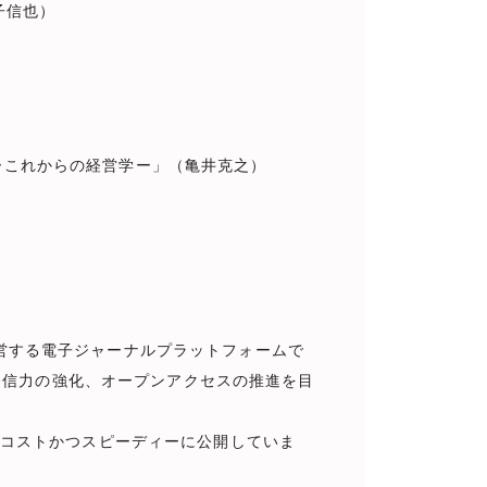
子信也）
トーこれからの経営学ー」（亀井克之）
が運営する電子ジャーナルプラットフォームで
発信力の強化、オープンアクセスの推進を目
、低コストかつスピーディーに公開していま