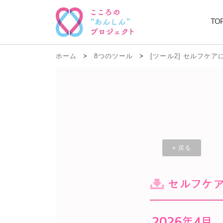
TO
ホーム
>
8つのツール
>
[ツール2] セルフケ
« 戻る