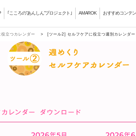
P
｢こころの"あんしん"プロジェクト｣
AMAROK
おすすめコンテ
アに役立つカレンダー
>
[ツール2] セルフケアに役立つ週別カレンダ