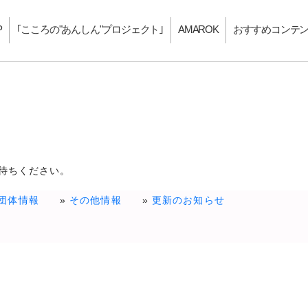
P
｢こころの"あんしん"プロジェクト｣
AMAROK
おすすめコンテ
待ちください。
団体情報
その他情報
更新のお知らせ