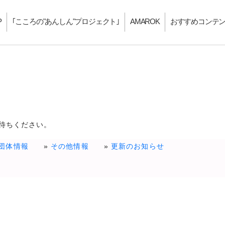
P
｢こころの"あんしん"プロジェクト｣
AMAROK
おすすめコンテ
待ちください。
団体情報
その他情報
更新のお知らせ