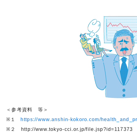
＜参考資料 等＞
※１
https://www.anshin-kokoro.com/health_and_p
※２ http://www.tokyo-cci.or.jp/file.jsp?id=11737