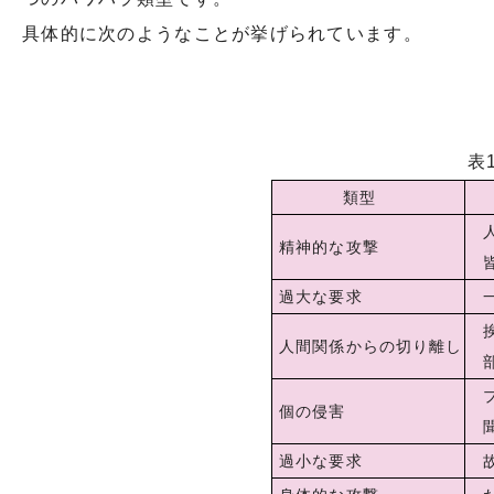
具体的に次のようなことが挙げられています。
表1
類型
人
精神的な攻撃
皆
過大な要求
一
挨
人間関係からの切り離し
部
プ
個の侵害
聞
過小な要求
故