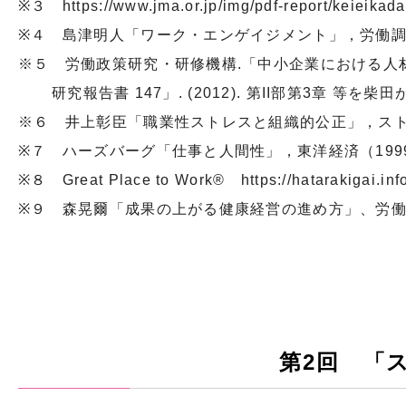
※３ https://www.jma.or.jp/img/pdf-report/keieikad
※４ 島津明人「ワーク・エンゲイジメント」，労働調査
※５ 労働政策研究・研修機構.「中小企業における人材の採
研究報告書 147」. (2012). 第II部第3章 等を柴田
※６ 井上彰臣「職業性ストレスと組織的公正」，ストレス科
※７ ハーズバーグ「仕事と人間性」，東洋経済（199
※８ Great Place to Work® https://hatarakigai.info
※９ 森晃爾「成果の上がる健康経営の進め方」、労働調
第2回 「