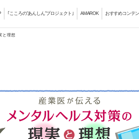
P
｢こころの"あんしん"プロジェクト｣
AMAROK
おすすめコンテ
実と理想